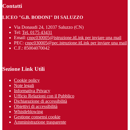
Contatti
LICEO "G.B. BODONI" DI SALUZZO
Via Donaudi 24, 12037 Saluzzo (CN)
Tel:
Tel. 0175 43431
Email:
cnpc030005@istruzione.it
Link per inviare una mail
PEC:
cnpc030005@pec.istruzione.it
Link per inviare una mail
C.F.: 85004070042
Sezione Link Utili
Cookie policy
Note legali
Informativa Privacy
Ufficio Relazioni con il Pubblico
Dichiarazione di accessibilità
Obiettivi di accessibilità
Whistleblowing
Gestione consensi cookie
Amministrazione trasparente