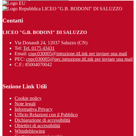
LICEO "G.B. BODONI" DI SALUZZO
Contatti
LICEO "G.B. BODONI" DI SALUZZO
Via Donaudi 24, 12037 Saluzzo (CN)
Tel:
Tel. 0175 43431
Email:
cnpc030005@istruzione.it
Link per inviare una mail
PEC:
cnpc030005@pec.istruzione.it
Link per inviare una mail
C.F.: 85004070042
Sezione Link Utili
Cookie policy
Note legali
Informativa Privacy
Ufficio Relazioni con il Pubblico
Dichiarazione di accessibilità
Obiettivi di accessibilità
Whistleblowing