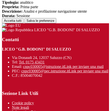
Tipologia:
analitico
Proprieta:
Prima parte
Descrizione:
Analisi e profilazione navigazione utente
Durata:
Sessione
Accetta tutti
Salva le preferenze
LICEO "G.B. BODONI" DI SALUZZO
Contatti
LICEO "G.B. BODONI" DI SALUZZO
Via Donaudi 24, 12037 Saluzzo (CN)
Tel:
Tel. 0175 43431
Email:
cnpc030005@istruzione.it
Link per inviare una mail
PEC:
cnpc030005@pec.istruzione.it
Link per inviare una mail
C.F.: 85004070042
Sezione Link Utili
Cookie policy
Note legali