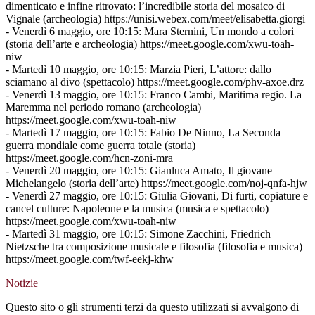
dimenticato e infine ritrovato: l’incredibile storia del mosaico di
Vignale (archeologia) https://unisi.webex.com/meet/elisabetta.giorgi
- Venerdì 6 maggio, ore 10:15: Mara Sternini, Un mondo a colori
(storia dell’arte e archeologia) https://meet.google.com/xwu-toah-
niw
- Martedì 10 maggio, ore 10:15: Marzia Pieri, L’attore: dallo
sciamano al divo (spettacolo) https://meet.google.com/phv-axoe.drz
- Venerdì 13 maggio, ore 10:15: Franco Cambi, Maritima regio. La
Maremma nel periodo romano (archeologia)
https://meet.google.com/xwu-toah-niw
- Martedì 17 maggio, ore 10:15: Fabio De Ninno, La Seconda
guerra mondiale come guerra totale (storia)
https://meet.google.com/hcn-zoni-mra
- Venerdì 20 maggio, ore 10:15: Gianluca Amato, Il giovane
Michelangelo (storia dell’arte) https://meet.google.com/noj-qnfa-hjw
- Venerdì 27 maggio, ore 10:15: Giulia Giovani, Di furti, copiature e
cancel culture: Napoleone e la musica (musica e spettacolo)
https://meet.google.com/xwu-toah-niw
- Martedì 31 maggio, ore 10:15: Simone Zacchini, Friedrich
Nietzsche tra composizione musicale e filosofia (filosofia e musica)
https://meet.google.com/twf-eekj-khw
Notizie
Questo sito o gli strumenti terzi da questo utilizzati si avvalgono di