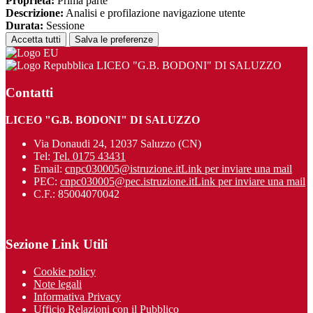
Proprieta:
Prima parte
Descrizione:
Analisi e profilazione navigazione utente
Durata:
Sessione
Accetta tutti
Salva le preferenze
LICEO "G.B. BODONI" DI SALUZZO
Contatti
LICEO "G.B. BODONI" DI SALUZZO
Via Donaudi 24, 12037 Saluzzo (CN)
Tel:
Tel. 0175 43431
Email:
cnpc030005@istruzione.it
Link per inviare una mail
PEC:
cnpc030005@pec.istruzione.it
Link per inviare una mail
C.F.: 85004070042
Sezione Link Utili
Cookie policy
Note legali
Informativa Privacy
Ufficio Relazioni con il Pubblico