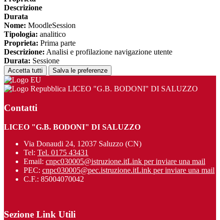
Descrizione
Durata
Nome:
MoodleSession
Tipologia:
analitico
Proprieta:
Prima parte
Descrizione:
Analisi e profilazione navigazione utente
Durata:
Sessione
Accetta tutti
Salva le preferenze
LICEO "G.B. BODONI" DI SALUZZO
Contatti
LICEO "G.B. BODONI" DI SALUZZO
Via Donaudi 24, 12037 Saluzzo (CN)
Tel:
Tel. 0175 43431
Email:
cnpc030005@istruzione.it
Link per inviare una mail
PEC:
cnpc030005@pec.istruzione.it
Link per inviare una mail
C.F.: 85004070042
Sezione Link Utili