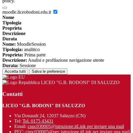
policy.
moodle.liceobodoni.edu.it
Nome
Tipologia
Proprieta
Descrizione
Durata
Nome:
MoodleSession
Tipologia:
analitico
Proprieta:
Prima parte
Descrizione:
Analisi e profilazione navigazione utente
Durata:
Sessione
Accetta tutti
Salva le preferenze
LICEO "G.B. BODONI" DI SALUZZO
Contatti
LICEO "G.B. BODONI" DI SALUZZO
Via Donaudi 24, 12037 Saluzzo (CN)
Tel:
Tel. 0175 43431
Email:
cnpc030005@istruzione.it
Link per inviare una mail
PEC:
cnpc030005@pec.istruzione.it
Link per inviare una mail