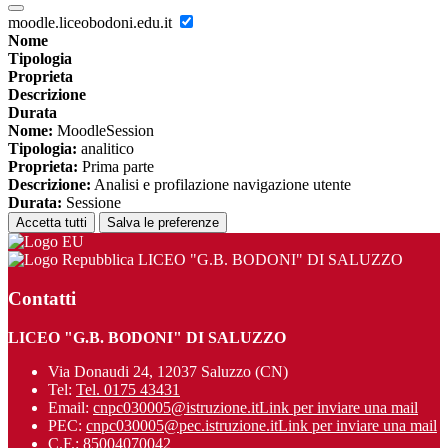
moodle.liceobodoni.edu.it
Nome
Tipologia
Proprieta
Descrizione
Durata
Nome:
MoodleSession
Tipologia:
analitico
Proprieta:
Prima parte
Descrizione:
Analisi e profilazione navigazione utente
Durata:
Sessione
Accetta tutti
Salva le preferenze
LICEO "G.B. BODONI" DI SALUZZO
Contatti
LICEO "G.B. BODONI" DI SALUZZO
Via Donaudi 24, 12037 Saluzzo (CN)
Tel:
Tel. 0175 43431
Email:
cnpc030005@istruzione.it
Link per inviare una mail
PEC:
cnpc030005@pec.istruzione.it
Link per inviare una mail
C.F.: 85004070042