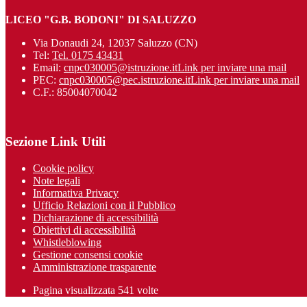
LICEO "G.B. BODONI" DI SALUZZO
Via Donaudi 24, 12037 Saluzzo (CN)
Tel:
Tel. 0175 43431
Email:
cnpc030005@istruzione.it
Link per inviare una mail
PEC:
cnpc030005@pec.istruzione.it
Link per inviare una mail
C.F.: 85004070042
Sezione Link Utili
Cookie policy
Note legali
Informativa Privacy
Ufficio Relazioni con il Pubblico
Dichiarazione di accessibilità
Obiettivi di accessibilità
Whistleblowing
Gestione consensi cookie
Amministrazione trasparente
Pagina visualizzata
541
volte