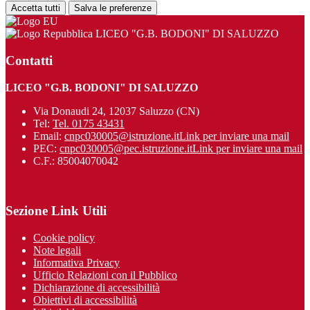
Accetta tutti
Salva le preferenze
LICEO "G.B. BODONI" DI SALUZZO
Contatti
LICEO "G.B. BODONI" DI SALUZZO
Via Donaudi 24, 12037 Saluzzo (CN)
Tel:
Tel. 0175 43431
Email:
cnpc030005@istruzione.it
Link per inviare una mail
PEC:
cnpc030005@pec.istruzione.it
Link per inviare una mail
C.F.: 85004070042
Sezione Link Utili
Cookie policy
Note legali
Informativa Privacy
Ufficio Relazioni con il Pubblico
Dichiarazione di accessibilità
Obiettivi di accessibilità