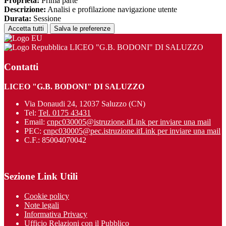
Proprieta:
Prima parte
Descrizione:
Analisi e profilazione navigazione utente
Durata:
Sessione
Accetta tutti
Salva le preferenze
LICEO "G.B. BODONI" DI SALUZZO
Contatti
LICEO "G.B. BODONI" DI SALUZZO
Via Donaudi 24, 12037 Saluzzo (CN)
Tel:
Tel. 0175 43431
Email:
cnpc030005@istruzione.it
Link per inviare una mail
PEC:
cnpc030005@pec.istruzione.it
Link per inviare una mail
C.F.: 85004070042
Sezione Link Utili
Cookie policy
Note legali
Informativa Privacy
Ufficio Relazioni con il Pubblico