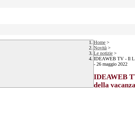
Home
>
Novità
>
Le notizie
>
IDEAWEB TV - Il Lice
- 26 maggio 2022
IDEAWEB TV -
della vacanza