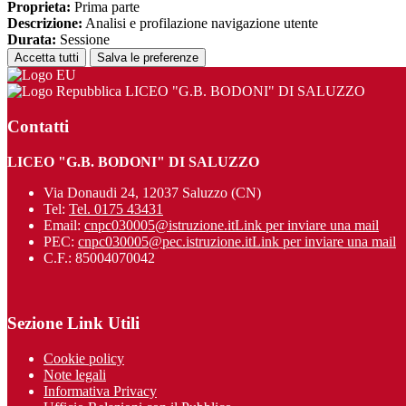
Proprieta:
Prima parte
Descrizione:
Analisi e profilazione navigazione utente
Durata:
Sessione
Accetta tutti
Salva le preferenze
LICEO "G.B. BODONI" DI SALUZZO
Contatti
LICEO "G.B. BODONI" DI SALUZZO
Via Donaudi 24, 12037 Saluzzo (CN)
Tel:
Tel. 0175 43431
Email:
cnpc030005@istruzione.it
Link per inviare una mail
PEC:
cnpc030005@pec.istruzione.it
Link per inviare una mail
C.F.: 85004070042
Sezione Link Utili
Cookie policy
Note legali
Informativa Privacy