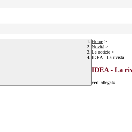
Home
>
Novità
>
Le notizie
>
IDEA - La rivista
IDEA - La riv
vedi allegato