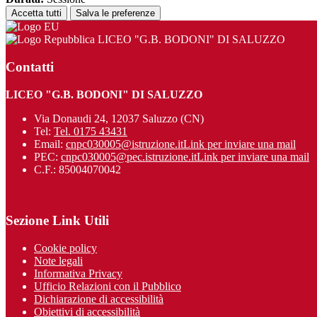
Accetta tutti
Salva le preferenze
LICEO "G.B. BODONI" DI SALUZZO
Contatti
LICEO "G.B. BODONI" DI SALUZZO
Via Donaudi 24, 12037 Saluzzo (CN)
Tel:
Tel. 0175 43431
Email:
cnpc030005@istruzione.it
Link per inviare una mail
PEC:
cnpc030005@pec.istruzione.it
Link per inviare una mail
C.F.: 85004070042
Sezione Link Utili
Cookie policy
Note legali
Informativa Privacy
Ufficio Relazioni con il Pubblico
Dichiarazione di accessibilità
Obiettivi di accessibilità