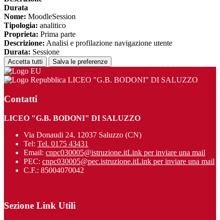
Durata
Nome:
MoodleSession
Tipologia:
analitico
Proprieta:
Prima parte
Descrizione:
Analisi e profilazione navigazione utente
Durata:
Sessione
Accetta tutti
Salva le preferenze
LICEO "G.B. BODONI" DI SALUZZO
Contatti
LICEO "G.B. BODONI" DI SALUZZO
Via Donaudi 24, 12037 Saluzzo (CN)
Tel:
Tel. 0175 43431
Email:
cnpc030005@istruzione.it
Link per inviare una mail
PEC:
cnpc030005@pec.istruzione.it
Link per inviare una mail
C.F.: 85004070042
Sezione Link Utili