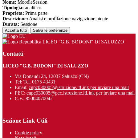
Nome:
MoodleSession
Tipologia:
analitico
Proprieta:
Prima parte
Descrizione:
Analisi e profilazione navigazione utente
Durata:
Sessione
Accetta tutti
Salva le preferenze
LICEO "G.B. BODONI" DI SALUZZO
Contatti
LICEO "G.B. BODONI" DI SALUZZO
Via Donaudi 24, 12037 Saluzzo (CN)
Tel:
Tel. 0175 43431
Email:
cnpc030005@istruzione.it
Link per inviare una mail
PEC:
cnpc030005@pec.istruzione.it
Link per inviare una mail
C.F.: 85004070042
Sezione Link Utili
Cookie policy