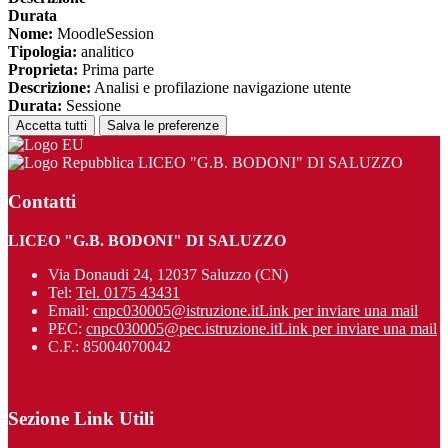
Durata
Nome:
MoodleSession
Tipologia:
analitico
Proprieta:
Prima parte
Descrizione:
Analisi e profilazione navigazione utente
Durata:
Sessione
Accetta tutti
Salva le preferenze
LICEO "G.B. BODONI" DI SALUZZO
Contatti
LICEO "G.B. BODONI" DI SALUZZO
Via Donaudi 24, 12037 Saluzzo (CN)
Tel:
Tel. 0175 43431
Email:
cnpc030005@istruzione.it
Link per inviare una mail
PEC:
cnpc030005@pec.istruzione.it
Link per inviare una mail
C.F.: 85004070042
Sezione Link Utili