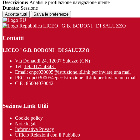
Descrizione:
Analisi e profilazione navigazione utente
Durata:
Sessione
Accetta tutti
Salva le preferenze
LICEO "G.B. BODONI" DI SALUZZO
Contatti
LICEO "G.B. BODONI" DI SALUZZO
Via Donaudi 24, 12037 Saluzzo (CN)
Tel:
Tel. 0175 43431
Email:
cnpc030005@istruzione.it
Link per inviare una mail
PEC:
cnpc030005@pec.istruzione.it
Link per inviare una mail
C.F.: 85004070042
Sezione Link Utili
Cookie policy
Note legali
Informativa Privacy
Ufficio Relazioni con il Pubblico