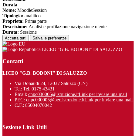
Durata
Nome:
MoodleSession
Tipologia:
analitico
Proprieta:
Prima parte
Descrizione:
Analisi e profilazione navigazione utente
Durata:
Sessione
Accetta tutti
Salva le preferenze
LICEO "G.B. BODONI" DI SALUZZO
Contatti
LICEO "G.B. BODONI" DI SALUZZO
Via Donaudi 24, 12037 Saluzzo (CN)
Tel:
Tel. 0175 43431
Email:
cnpc030005@istruzione.it
Link per inviare una mail
PEC:
cnpc030005@pec.istruzione.it
Link per inviare una mail
C.F.: 85004070042
Sezione Link Utili