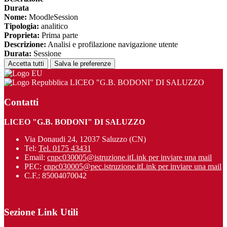
Durata
Nome:
MoodleSession
Tipologia:
analitico
Proprieta:
Prima parte
Descrizione:
Analisi e profilazione navigazione utente
Durata:
Sessione
Accetta tutti
Salva le preferenze
LICEO "G.B. BODONI" DI SALUZZO
Contatti
LICEO "G.B. BODONI" DI SALUZZO
Via Donaudi 24, 12037 Saluzzo (CN)
Tel:
Tel. 0175 43431
Email:
cnpc030005@istruzione.it
Link per inviare una mail
PEC:
cnpc030005@pec.istruzione.it
Link per inviare una mail
C.F.: 85004070042
Sezione Link Utili