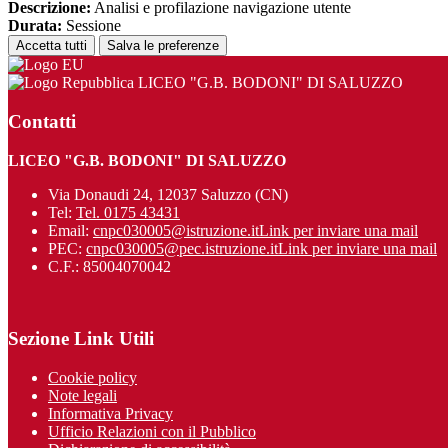
Descrizione:
Analisi e profilazione navigazione utente
Durata:
Sessione
Accetta tutti
Salva le preferenze
LICEO "G.B. BODONI" DI SALUZZO
Contatti
LICEO "G.B. BODONI" DI SALUZZO
Via Donaudi 24, 12037 Saluzzo (CN)
Tel:
Tel. 0175 43431
Email:
cnpc030005@istruzione.it
Link per inviare una mail
PEC:
cnpc030005@pec.istruzione.it
Link per inviare una mail
C.F.: 85004070042
Sezione Link Utili
Cookie policy
Note legali
Informativa Privacy
Ufficio Relazioni con il Pubblico