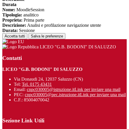
Durata
Nome:
MoodleSession
Tipologia:
analitico
Proprieta:
Prima parte
Descrizione:
Analisi e profilazione navigazione utente
Durata:
Sessione
Accetta tutti
Salva le preferenze
LICEO "G.B. BODONI" DI SALUZZO
Contatti
LICEO "G.B. BODONI" DI SALUZZO
Via Donaudi 24, 12037 Saluzzo (CN)
Tel:
Tel. 0175 43431
Email:
cnpc030005@istruzione.it
Link per inviare una mail
PEC:
cnpc030005@pec.istruzione.it
Link per inviare una mail
C.F.: 85004070042
Sezione Link Utili