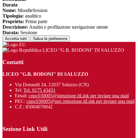
Durata
Nome:
MoodleSession
Tipologia:
analitico
Proprieta:
Prima parte
Descrizione:
Analisi e profilazione navigazione utente
Durata:
Sessione
Accetta tutti
Salva le preferenze
LICEO "G.B. BODONI" DI SALUZZO
Contatti
LICEO "G.B. BODONI" DI SALUZZO
Via Donaudi 24, 12037 Saluzzo (CN)
Tel:
Tel. 0175 43431
Email:
cnpc030005@istruzione.it
Link per inviare una mail
PEC:
cnpc030005@pec.istruzione.it
Link per inviare una mail
C.F.: 85004070042
Sezione Link Utili