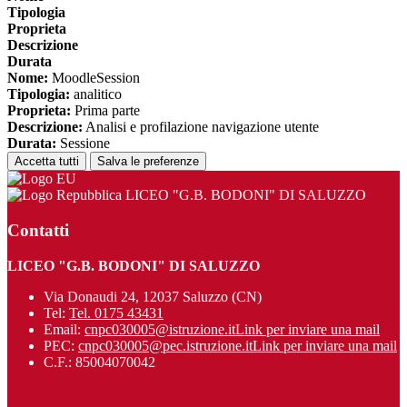
Tipologia
Proprieta
Descrizione
Durata
Nome:
MoodleSession
Tipologia:
analitico
Proprieta:
Prima parte
Descrizione:
Analisi e profilazione navigazione utente
Durata:
Sessione
Accetta tutti
Salva le preferenze
LICEO "G.B. BODONI" DI SALUZZO
Contatti
LICEO "G.B. BODONI" DI SALUZZO
Via Donaudi 24, 12037 Saluzzo (CN)
Tel:
Tel. 0175 43431
Email:
cnpc030005@istruzione.it
Link per inviare una mail
PEC:
cnpc030005@pec.istruzione.it
Link per inviare una mail
C.F.: 85004070042