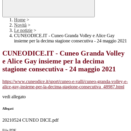
Home
>
Novità
>
Le notizie
>
CUNEODICE.IT - Cuneo Granda Volley e Alice Gay
insieme per la decima stagione consecutiva - 24 maggio 2021
CUNEODICE.IT - Cuneo Granda Volley
e Alice Gay insieme per la decima
stagione consecutiva - 24 maggio 2021
https://www.cuneodice.it/sport/cuneo-e-valli/cuneo-granda-volley-e-
alice-gay-insieme-per-la-decima-stagione-consecutiva_48987.html
vedi allegato
Allegati
20210524 CUNEO DICE.pdf
File PDF