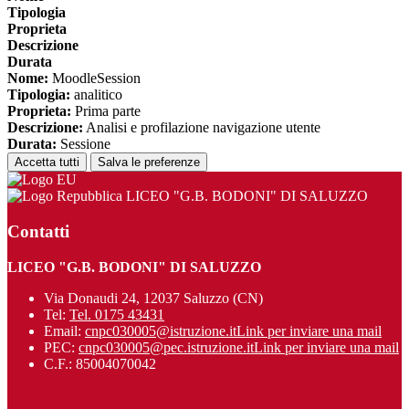
Tipologia
Proprieta
Descrizione
Durata
Nome:
MoodleSession
Tipologia:
analitico
Proprieta:
Prima parte
Descrizione:
Analisi e profilazione navigazione utente
Durata:
Sessione
Accetta tutti
Salva le preferenze
LICEO "G.B. BODONI" DI SALUZZO
Contatti
LICEO "G.B. BODONI" DI SALUZZO
Via Donaudi 24, 12037 Saluzzo (CN)
Tel:
Tel. 0175 43431
Email:
cnpc030005@istruzione.it
Link per inviare una mail
PEC:
cnpc030005@pec.istruzione.it
Link per inviare una mail
C.F.: 85004070042