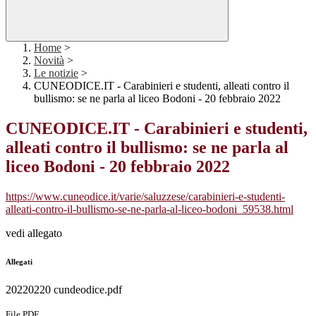
Home
>
Novità
>
Le notizie
>
CUNEODICE.IT - Carabinieri e studenti, alleati contro il
bullismo: se ne parla al liceo Bodoni - 20 febbraio 2022
CUNEODICE.IT - Carabinieri e studenti,
alleati contro il bullismo: se ne parla al
liceo Bodoni - 20 febbraio 2022
https://www.cuneodice.it/varie/saluzzese/carabinieri-e-studenti-
alleati-contro-il-bullismo-se-ne-parla-al-liceo-bodoni_59538.html
vedi allegato
Allegati
20220220 cundeodice.pdf
File PDF