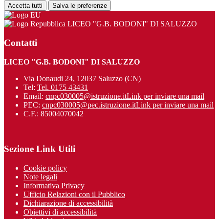
Accetta tutti
Salva le preferenze
LICEO "G.B. BODONI" DI SALUZZO
Contatti
LICEO "G.B. BODONI" DI SALUZZO
Via Donaudi 24, 12037 Saluzzo (CN)
Tel:
Tel. 0175 43431
Email:
cnpc030005@istruzione.it
Link per inviare una mail
PEC:
cnpc030005@pec.istruzione.it
Link per inviare una mail
C.F.: 85004070042
Sezione Link Utili
Cookie policy
Note legali
Informativa Privacy
Ufficio Relazioni con il Pubblico
Dichiarazione di accessibilità
Obiettivi di accessibilità