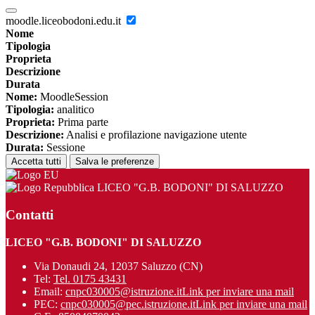
moodle.liceobodoni.edu.it
Nome
Tipologia
Proprieta
Descrizione
Durata
Nome:
MoodleSession
Tipologia:
analitico
Proprieta:
Prima parte
Descrizione:
Analisi e profilazione navigazione utente
Durata:
Sessione
Accetta tutti
Salva le preferenze
LICEO "G.B. BODONI" DI SALUZZO
Contatti
LICEO "G.B. BODONI" DI SALUZZO
Via Donaudi 24, 12037 Saluzzo (CN)
Tel:
Tel. 0175 43431
Email:
cnpc030005@istruzione.it
Link per inviare una mail
PEC:
cnpc030005@pec.istruzione.it
Link per inviare una mail