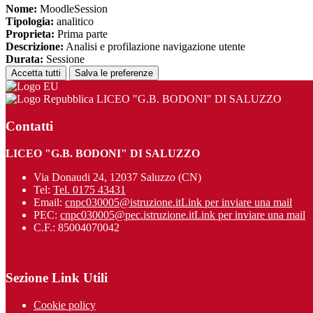
Nome:
MoodleSession
Tipologia:
analitico
Proprieta:
Prima parte
Descrizione:
Analisi e profilazione navigazione utente
Durata:
Sessione
Accetta tutti
Salva le preferenze
LICEO "G.B. BODONI" DI SALUZZO
Contatti
LICEO "G.B. BODONI" DI SALUZZO
Via Donaudi 24, 12037 Saluzzo (CN)
Tel:
Tel. 0175 43431
Email:
cnpc030005@istruzione.it
Link per inviare una mail
PEC:
cnpc030005@pec.istruzione.it
Link per inviare una mail
C.F.: 85004070042
Sezione Link Utili
Cookie policy