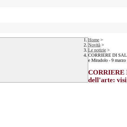
Home
>
Novità
>
Le notizie
>
CORRIERE DI SALUZZO 
e Miradolo - 9 marzo
CORRIERE DI
dell'arte: vis