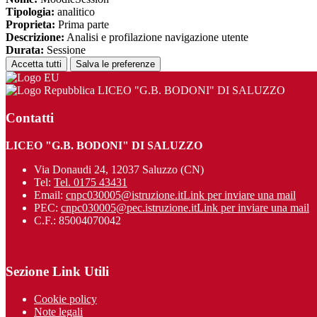
Tipologia:
analitico
Proprieta:
Prima parte
Descrizione:
Analisi e profilazione navigazione utente
Durata:
Sessione
Accetta tutti
Salva le preferenze
LICEO "G.B. BODONI" DI SALUZZO
Contatti
LICEO "G.B. BODONI" DI SALUZZO
Via Donaudi 24, 12037 Saluzzo (CN)
Tel:
Tel. 0175 43431
Email:
cnpc030005@istruzione.it
Link per inviare una mail
PEC:
cnpc030005@pec.istruzione.it
Link per inviare una mail
C.F.: 85004070042
Sezione Link Utili
Cookie policy
Note legali