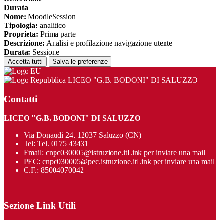
Durata
Nome:
MoodleSession
Tipologia:
analitico
Proprieta:
Prima parte
Descrizione:
Analisi e profilazione navigazione utente
Durata:
Sessione
Accetta tutti
Salva le preferenze
LICEO "G.B. BODONI" DI SALUZZO
Contatti
LICEO "G.B. BODONI" DI SALUZZO
Via Donaudi 24, 12037 Saluzzo (CN)
Tel:
Tel. 0175 43431
Email:
cnpc030005@istruzione.it
Link per inviare una mail
PEC:
cnpc030005@pec.istruzione.it
Link per inviare una mail
C.F.: 85004070042
Sezione Link Utili