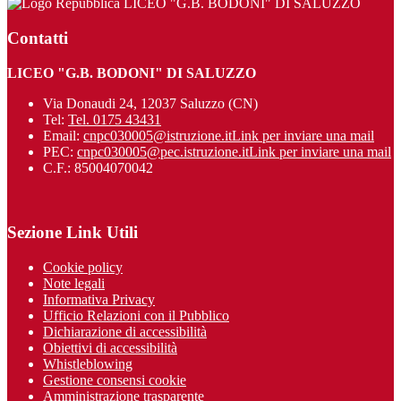
LICEO "G.B. BODONI" DI SALUZZO
Contatti
LICEO "G.B. BODONI" DI SALUZZO
Via Donaudi 24, 12037 Saluzzo (CN)
Tel:
Tel. 0175 43431
Email:
cnpc030005@istruzione.it
Link per inviare una mail
PEC:
cnpc030005@pec.istruzione.it
Link per inviare una mail
C.F.: 85004070042
Sezione Link Utili
Cookie policy
Note legali
Informativa Privacy
Ufficio Relazioni con il Pubblico
Dichiarazione di accessibilità
Obiettivi di accessibilità
Whistleblowing
Gestione consensi cookie
Amministrazione trasparente