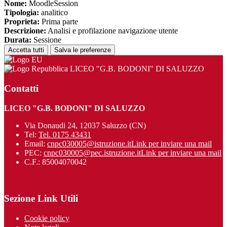
Nome:
MoodleSession
Tipologia:
analitico
Proprieta:
Prima parte
Descrizione:
Analisi e profilazione navigazione utente
Durata:
Sessione
Accetta tutti
Salva le preferenze
LICEO "G.B. BODONI" DI SALUZZO
Contatti
LICEO "G.B. BODONI" DI SALUZZO
Via Donaudi 24, 12037 Saluzzo (CN)
Tel:
Tel. 0175 43431
Email:
cnpc030005@istruzione.it
Link per inviare una mail
PEC:
cnpc030005@pec.istruzione.it
Link per inviare una mail
C.F.: 85004070042
Sezione Link Utili
Cookie policy