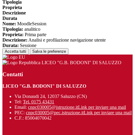
Tipologia
Proprieta
Descrizione
Durata
Nome:
MoodleSession
Tipologia:
analitico
Proprieta:
Prima parte
Descrizione:
Analisi e profilazione navigazione utente
Durata:
Sessione
Accetta tutti
Salva le preferenze
LICEO "G.B. BODONI" DI SALUZZO
Contatti
LICEO "G.B. BODONI" DI SALUZZO
Via Donaudi 24, 12037 Saluzzo (CN)
Tel:
Tel. 0175 43431
Email:
cnpc030005@istruzione.it
Link per inviare una mail
PEC:
cnpc030005@pec.istruzione.it
Link per inviare una mail
C.F.: 85004070042