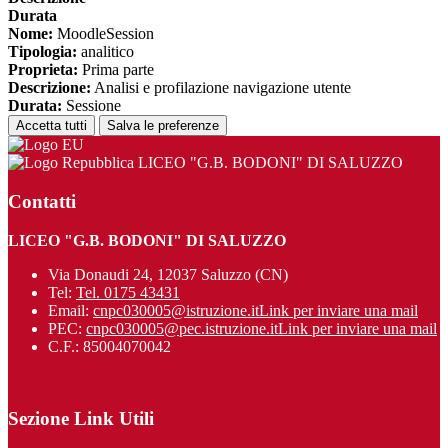
Durata
Nome:
MoodleSession
Tipologia:
analitico
Proprieta:
Prima parte
Descrizione:
Analisi e profilazione navigazione utente
Durata:
Sessione
Accetta tutti
Salva le preferenze
LICEO "G.B. BODONI" DI SALUZZO
Contatti
LICEO "G.B. BODONI" DI SALUZZO
Via Donaudi 24, 12037 Saluzzo (CN)
Tel:
Tel. 0175 43431
Email:
cnpc030005@istruzione.it
Link per inviare una mail
PEC:
cnpc030005@pec.istruzione.it
Link per inviare una mail
C.F.: 85004070042
Sezione Link Utili