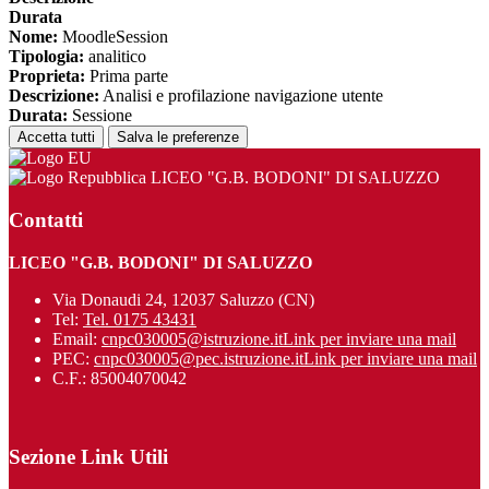
Durata
Nome:
MoodleSession
Tipologia:
analitico
Proprieta:
Prima parte
Descrizione:
Analisi e profilazione navigazione utente
Durata:
Sessione
Accetta tutti
Salva le preferenze
LICEO "G.B. BODONI" DI SALUZZO
Contatti
LICEO "G.B. BODONI" DI SALUZZO
Via Donaudi 24, 12037 Saluzzo (CN)
Tel:
Tel. 0175 43431
Email:
cnpc030005@istruzione.it
Link per inviare una mail
PEC:
cnpc030005@pec.istruzione.it
Link per inviare una mail
C.F.: 85004070042
Sezione Link Utili