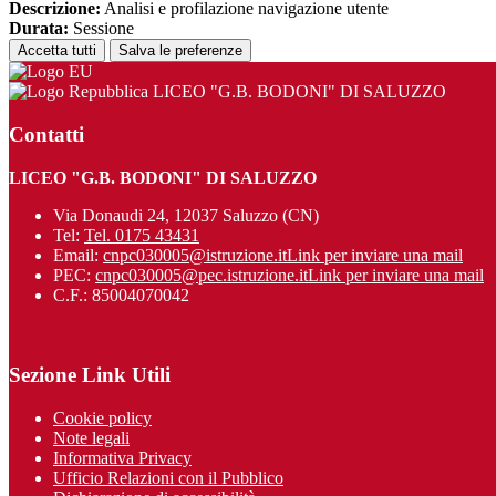
Descrizione:
Analisi e profilazione navigazione utente
Durata:
Sessione
Accetta tutti
Salva le preferenze
LICEO "G.B. BODONI" DI SALUZZO
Contatti
LICEO "G.B. BODONI" DI SALUZZO
Via Donaudi 24, 12037 Saluzzo (CN)
Tel:
Tel. 0175 43431
Email:
cnpc030005@istruzione.it
Link per inviare una mail
PEC:
cnpc030005@pec.istruzione.it
Link per inviare una mail
C.F.: 85004070042
Sezione Link Utili
Cookie policy
Note legali
Informativa Privacy
Ufficio Relazioni con il Pubblico