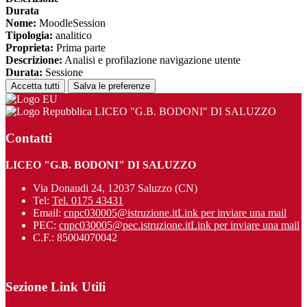
Durata
Nome:
MoodleSession
Tipologia:
analitico
Proprieta:
Prima parte
Descrizione:
Analisi e profilazione navigazione utente
Durata:
Sessione
Accetta tutti
Salva le preferenze
LICEO "G.B. BODONI" DI SALUZZO
Contatti
LICEO "G.B. BODONI" DI SALUZZO
Via Donaudi 24, 12037 Saluzzo (CN)
Tel:
Tel. 0175 43431
Email:
cnpc030005@istruzione.it
Link per inviare una mail
PEC:
cnpc030005@pec.istruzione.it
Link per inviare una mail
C.F.: 85004070042
Sezione Link Utili