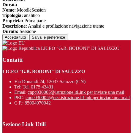
Durata
Nome:
MoodleSession
Tipologia:
analitico
Proprieta:
Prima parte
Descrizione:
Analisi e profilazione navigazione utente
Durata:
Sessione
Accetta tutti
Salva le preferenze
LICEO "G.B. BODONI" DI SALUZZO
Contatti
LICEO "G.B. BODONI" DI SALUZZO
Via Donaudi 24, 12037 Saluzzo (CN)
Tel:
Tel. 0175 43431
Email:
cnpc030005@istruzione.it
Link per inviare una mail
PEC:
cnpc030005@pec.istruzione.it
Link per inviare una mail
C.F.: 85004070042
Sezione Link Utili