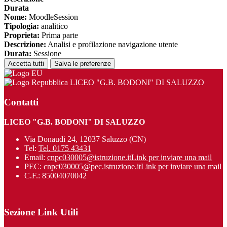
Durata
Nome:
MoodleSession
Tipologia:
analitico
Proprieta:
Prima parte
Descrizione:
Analisi e profilazione navigazione utente
Durata:
Sessione
Accetta tutti
Salva le preferenze
LICEO "G.B. BODONI" DI SALUZZO
Contatti
LICEO "G.B. BODONI" DI SALUZZO
Via Donaudi 24, 12037 Saluzzo (CN)
Tel:
Tel. 0175 43431
Email:
cnpc030005@istruzione.it
Link per inviare una mail
PEC:
cnpc030005@pec.istruzione.it
Link per inviare una mail
C.F.: 85004070042
Sezione Link Utili