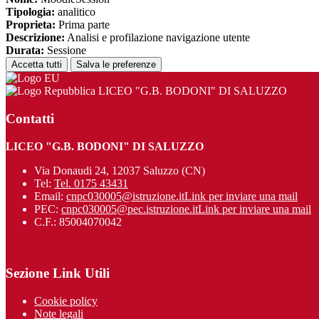
Tipologia:
analitico
Proprieta:
Prima parte
Descrizione:
Analisi e profilazione navigazione utente
Durata:
Sessione
Accetta tutti
Salva le preferenze
LICEO "G.B. BODONI" DI SALUZZO
Contatti
LICEO "G.B. BODONI" DI SALUZZO
Via Donaudi 24, 12037 Saluzzo (CN)
Tel:
Tel. 0175 43431
Email:
cnpc030005@istruzione.it
Link per inviare una mail
PEC:
cnpc030005@pec.istruzione.it
Link per inviare una mail
C.F.: 85004070042
Sezione Link Utili
Cookie policy
Note legali