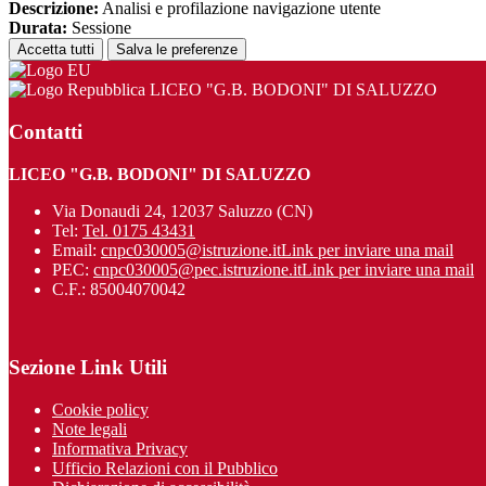
Descrizione:
Analisi e profilazione navigazione utente
Durata:
Sessione
Accetta tutti
Salva le preferenze
LICEO "G.B. BODONI" DI SALUZZO
Contatti
LICEO "G.B. BODONI" DI SALUZZO
Via Donaudi 24, 12037 Saluzzo (CN)
Tel:
Tel. 0175 43431
Email:
cnpc030005@istruzione.it
Link per inviare una mail
PEC:
cnpc030005@pec.istruzione.it
Link per inviare una mail
C.F.: 85004070042
Sezione Link Utili
Cookie policy
Note legali
Informativa Privacy
Ufficio Relazioni con il Pubblico