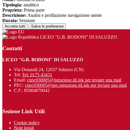
Tipologia:
analitico
Proprieta:
Prima parte
Descrizione:
Analisi e profilazione navigazione utente
Durata:
Sessione
Accetta tutti
Salva le preferenze
LICEO "G.B. BODONI" DI SALUZZO
Contatti
LICEO "G.B. BODONI" DI SALUZZO
Via Donaudi 24, 12037 Saluzzo (CN)
Tel:
Tel. 0175 43431
Email:
cnpc030005@istruzione.it
Link per inviare una mail
PEC:
cnpc030005@pec.istruzione.it
Link per inviare una mail
C.F.: 85004070042
Sezione Link Utili
Cookie policy
Note legali