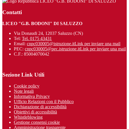
LICEO "G.B. BODONI" DI SALUZZO
Contatti
LICEO "G.B. BODONI" DI SALUZZO
Via Donaudi 24, 12037 Saluzzo (CN)
Tel:
Tel. 0175 43431
Email:
cnpc030005@istruzione.it
Link per inviare una mail
PEC:
cnpc030005@pec.istruzione.it
Link per inviare una mail
C.F.: 85004070042
Sezione Link Utili
Cookie policy
Note legali
Informativa Privacy
Ufficio Relazioni con il Pubblico
Dichiarazione di accessibilità
Obiettivi di accessibilità
Whistleblowing
Gestione consensi cookie
Amministrazione trasparente