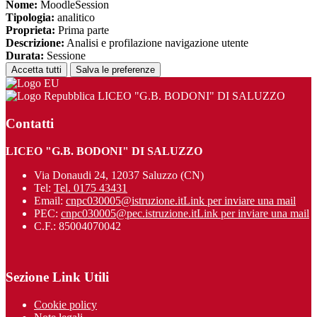
Nome:
MoodleSession
Tipologia:
analitico
Proprieta:
Prima parte
Descrizione:
Analisi e profilazione navigazione utente
Durata:
Sessione
Accetta tutti
Salva le preferenze
LICEO "G.B. BODONI" DI SALUZZO
Contatti
LICEO "G.B. BODONI" DI SALUZZO
Via Donaudi 24, 12037 Saluzzo (CN)
Tel:
Tel. 0175 43431
Email:
cnpc030005@istruzione.it
Link per inviare una mail
PEC:
cnpc030005@pec.istruzione.it
Link per inviare una mail
C.F.: 85004070042
Sezione Link Utili
Cookie policy