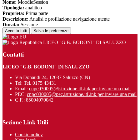
Nome:
MoodleSession
Tipologia:
analitico
Proprieta:
Prima parte
Descrizione:
Analisi e profilazione navigazione utente
Durata:
Sessione
Accetta tutti
Salva le preferenze
LICEO "G.B. BODONI" DI SALUZZO
Contatti
LICEO "G.B. BODONI" DI SALUZZO
Via Donaudi 24, 12037 Saluzzo (CN)
Tel:
Tel. 0175 43431
Email:
cnpc030005@istruzione.it
Link per inviare una mail
PEC:
cnpc030005@pec.istruzione.it
Link per inviare una mail
C.F.: 85004070042
Sezione Link Utili
Cookie policy