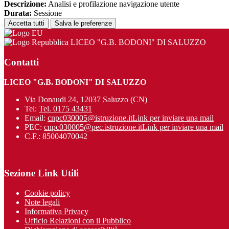
Descrizione:
Analisi e profilazione navigazione utente
Durata:
Sessione
Accetta tutti
Salva le preferenze
LICEO "G.B. BODONI" DI SALUZZO
Contatti
LICEO "G.B. BODONI" DI SALUZZO
Via Donaudi 24, 12037 Saluzzo (CN)
Tel:
Tel. 0175 43431
Email:
cnpc030005@istruzione.it
Link per inviare una mail
PEC:
cnpc030005@pec.istruzione.it
Link per inviare una mail
C.F.: 85004070042
Sezione Link Utili
Cookie policy
Note legali
Informativa Privacy
Ufficio Relazioni con il Pubblico