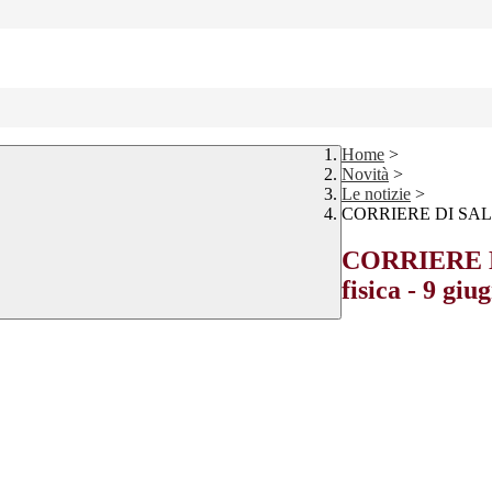
Home
>
Novità
>
Le notizie
>
CORRIERE DI SALUZZO
CORRIERE DI
fisica - 9 giu