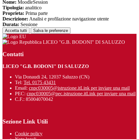
Nome:
MoodleSession
Tipologia:
analitico
Proprieta:
Prima parte
Descrizione:
Analisi e profilazione navigazione utente
Durata:
Sessione
Accetta tutti
Salva le preferenze
LICEO "G.B. BODONI" DI SALUZZO
Contatti
LICEO "G.B. BODONI" DI SALUZZO
Via Donaudi 24, 12037 Saluzzo (CN)
Tel:
Tel. 0175 43431
Email:
cnpc030005@istruzione.it
Link per inviare una mail
PEC:
cnpc030005@pec.istruzione.it
Link per inviare una mail
C.F.: 85004070042
Sezione Link Utili
Cookie policy