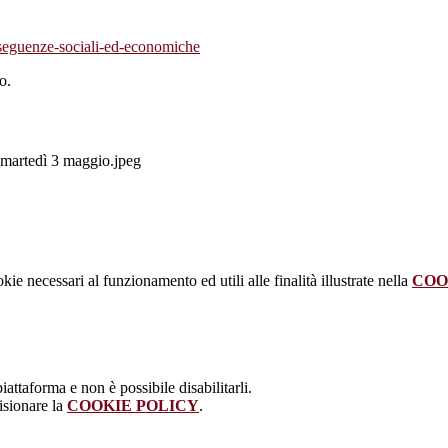
nseguenze-sociali-ed-economiche
o.
dì 3 maggio.jpeg
kie necessari al funzionamento ed utili alle finalità illustrate nella
COO
attaforma e non è possibile disabilitarli.
isionare la
COOKIE POLICY
.