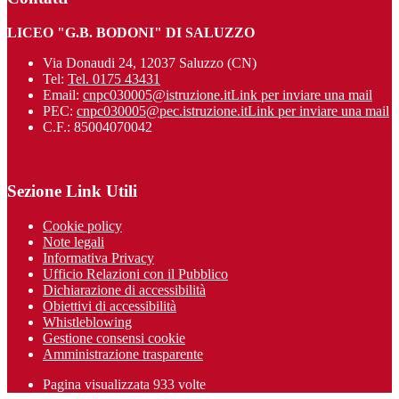
LICEO "G.B. BODONI" DI SALUZZO
Via Donaudi 24, 12037 Saluzzo (CN)
Tel:
Tel. 0175 43431
Email:
cnpc030005@istruzione.it
Link per inviare una mail
PEC:
cnpc030005@pec.istruzione.it
Link per inviare una mail
C.F.: 85004070042
Sezione Link Utili
Cookie policy
Note legali
Informativa Privacy
Ufficio Relazioni con il Pubblico
Dichiarazione di accessibilità
Obiettivi di accessibilità
Whistleblowing
Gestione consensi cookie
Amministrazione trasparente
Pagina visualizzata
933
volte