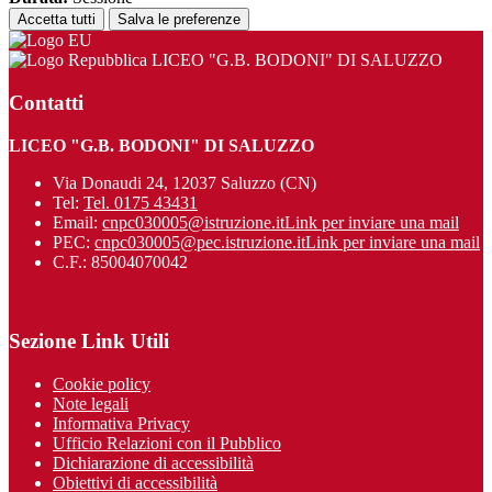
Accetta tutti
Salva le preferenze
LICEO "G.B. BODONI" DI SALUZZO
Contatti
LICEO "G.B. BODONI" DI SALUZZO
Via Donaudi 24, 12037 Saluzzo (CN)
Tel:
Tel. 0175 43431
Email:
cnpc030005@istruzione.it
Link per inviare una mail
PEC:
cnpc030005@pec.istruzione.it
Link per inviare una mail
C.F.: 85004070042
Sezione Link Utili
Cookie policy
Note legali
Informativa Privacy
Ufficio Relazioni con il Pubblico
Dichiarazione di accessibilità
Obiettivi di accessibilità