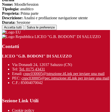
Nome:
MoodleSession
Tipologia:
analitico
Proprieta:
Prima parte
Descrizione:
Analisi e profilazione navigazione utente
Durata:
Sessione
Accetta tutti
Salva le preferenze
LICEO "G.B. BODONI" DI SALUZZO
Contatti
LICEO "G.B. BODONI" DI SALUZZO
Via Donaudi 24, 12037 Saluzzo (CN)
Tel:
Tel. 0175 43431
Email:
cnpc030005@istruzione.it
Link per inviare una mail
PEC:
cnpc030005@pec.istruzione.it
Link per inviare una mail
C.F.: 85004070042
Sezione Link Utili
Cookie policy